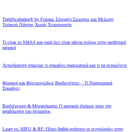
TightSculpting® by Fotona: Σύσφιξη Σώματος και Μείωση
Τοπικού Πάχους Χωρίς Χειρουργείο
Τι είναι το SMAS και γιατί δεν είναι πάντα στόχος στην αισθητική
ιατρική
Αντιγήρανση σήμερα: τι σημαίνει πραγματικά και τι να περιμένετε
Φυσικοί και Φλεγμονώδεις Βιοδιεγέρτες – Τι Πραγματικά
Σημαίνει;
Βιοδιέγερση & Μηχανήματα: Ο φυσικός δρόμος προς την
αναδόμηση του δέρματος
Laser vs. HIFU & RF: Πόσο βαθιά φτάνουν οι τεχνολογίες στην