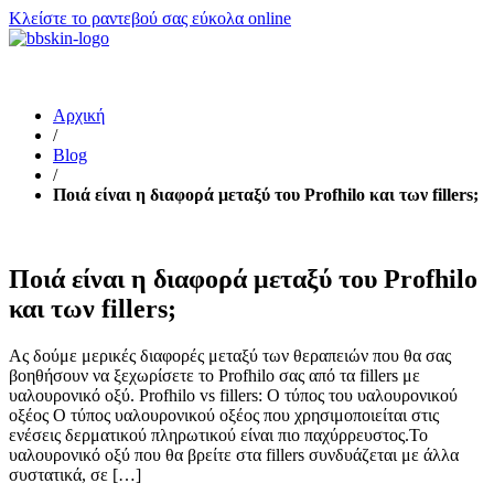
Κλείστε το ραντεβού σας εύκολα online
Αρχική
/
Blog
/
Ποιά είναι η διαφορά μεταξύ του Profhilo και των fillers;
Ποιά είναι η διαφορά μεταξύ του Profhilo
και των fillers;
Ας δούμε μερικές διαφορές μεταξύ των θεραπειών που θα σας
βοηθήσουν να ξεχωρίσετε το Profhilo σας από τα fillers με
υαλουρονικό οξύ. Profhilo vs fillers: Ο τύπος του υαλουρονικού
οξέος Ο τύπος υαλουρονικoύ οξέος που χρησιμοποιείται στις
ενέσεις δερματικού πληρωτικού είναι πιο παχύρρευστος.Το
υαλουρονικό οξύ που θα βρείτε στα fillers συνδυάζεται με άλλα
συστατικά, σε […]