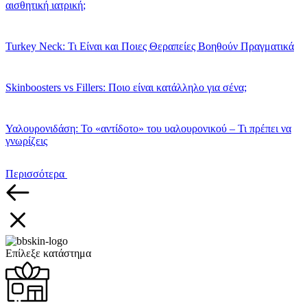
αισθητική ιατρική;
Turkey Neck: Τι Είναι και Ποιες Θεραπείες Βοηθούν Πραγματικά
Skinboosters vs Fillers: Ποιο είναι κατάλληλο για σένα;
Υαλουρονιδάση: Το «αντίδοτο» του υαλουρονικού – Τι πρέπει να
γνωρίζεις
Περισσότερα
Επίλεξε κατάστημα