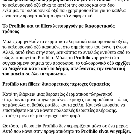
το υαλουρονικό οξύ είναι το αστέρι της σειράς και στα δύο
ενέσιμα, το υαλουρονικό οξύ που χρησιμοποιείται για το καθένα
είναι στην πραγματικότητα αρκετά διαφορετικό.
Το Profhilo και τα fillers λειτουργούν με διαφορετικούς
τρόπους
Μόλις χορηγηθούν τα δερματικά πληρωτικά υαλουρονικού οξέος,
το υαλουρονικό οξύ παραμένει στο σημείο που του έγινε η ένεση.
Αλλά, αυτό είναι στην πραγματικότητα το εντελώς αντίθετο από το
πώς λειτουργεί το Profhilo. Μόλις το
Profhilo
χορηγηθεί στα
συγκεκριμενα σημεια του προσωπου, το υαλουρονικό οξύ
αρχίζει
να διαχέεται κάτω από το δέρμα, απλώνοντας την ενυδατική
του μαγεία σε όλο το πρόσωπο.
Profhilo και fillers: διαφορετικές περιοχές θεραπείας
Κατά τη διάρκεια μιας θεραπείας δερματικού πληρωτικού,
στοχεύονται μόνο συγκεκριμένες περιοχές του προσώπου – όπως
τα μάγουλα, οι βαθιές ρυτίδες και τα χείλη. Και ενώ μπορείτε να
επιστρέψετε και να κάνετε πολλαπλές θεραπείες πλήρωσης,
εστιάζει μόνο σε μία περιοχή κάθε φορά.
Ωστόσο, η θεραπεία Profhilo δεν περιορίζεται μόνο σε ένα μέρος.
Αυτό που κάνει στην πραγματικότητα
το Profhilo είναι να γεμίζει,