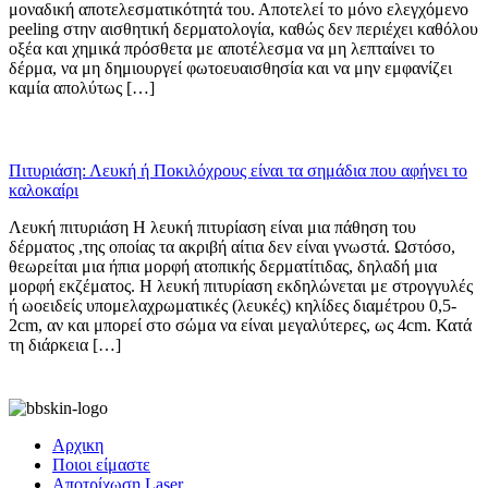
μοναδική αποτελεσματικότητά του. Αποτελεί το μόνο ελεγχόμενο
peeling στην αισθητική δερματολογία, καθώς δεν περιέχει καθόλου
οξέα και χημικά πρόσθετα με αποτέλεσμα να μη λεπταίνει το
δέρμα, να μη δημιουργεί φωτοευαισθησία και να μην εμφανίζει
καμία απολύτως […]
Πιτυριάση: Λευκή ή Ποκιλόχρους είναι τα σημάδια που αφήνει το
καλοκαίρι
Λευκή πιτυριάση Η λευκή πιτυρίαση είναι μια πάθηση του
δέρματος ,της οποίας τα ακριβή αίτια δεν είναι γνωστά. Ωστόσο,
θεωρείται μια ήπια μορφή ατοπικής δερματίτιδας, δηλαδή μια
μορφή εκζέματος. Η λευκή πιτυρίαση εκδηλώνεται με στρογγυλές
ή ωοειδείς υπομελαχρωματικές (λευκές) κηλίδες διαμέτρου 0,5-
2cm, αν και μπορεί στο σώμα να είναι μεγαλύτερες, ως 4cm. Κατά
τη διάρκεια […]
Αρχικη
Ποιοι είμαστε
Αποτρίχωση Laser