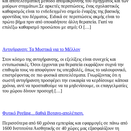
και αποτελεσματική μέθοδο απομάκρυνσης του σμήγματος και των
μαύρων στιγμάτων.Σε αρκετές περιπτώσεις, ένας σχολαστικός
καθαρισμός είναι το ενδεδειγμένο σημείο έναρξης της βασικής
φροντίδας του δέρματος. Ειδικά σε περιπτώσεις ακμής είναι το
πρώτο βήμα πριν από οποιαδήποτε άλλη θεραπεία. Γιατί να
επιλέξω καθαρισμό προσώπου με ατμό; Ο […]
Αντιγήρανση: Τα Μυστικά για το Μέλλον
Στον κόσμο της αντιγήρανσης, οι εξελίξεις είναι συνεχείς και
εντυπωσιακές. Όσοι έρχονται για θεραπεία εκφράζουν συχνά την
επιθυμία τους να αποφύγουν τις υπερβολές, όπως το υαλουρονικό,
επιστρέφοντας σε πιο φυσικά αποτελέσματα. Γνωρίζοντας ότι η
σωστή αντιγήρανση προσφέρει την ευκαιρία να κερδίσουμε κάποια
χρόνια, αντί να προσπαθούμε να τα μηδενίσουμε, οι επαγγελματίες
του χώρου δίνουν προσοχή […]
Φυτικό Peeling…βαθιά Βοτανο-απολέπιση.
Περισσότερα από 60 χρόνια εμπειρίας και εφαρμογές σε πάνω από
1600 Ινστιτούτα Αισθητικής σε 40 χώρες μας εξασφαλίζουν τη